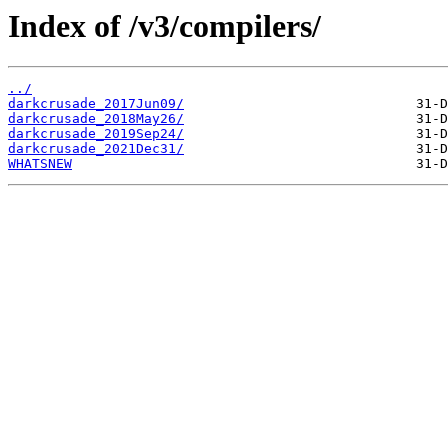
Index of /v3/compilers/
../
darkcrusade_2017Jun09/
darkcrusade_2018May26/
darkcrusade_2019Sep24/
darkcrusade_2021Dec31/
WHATSNEW